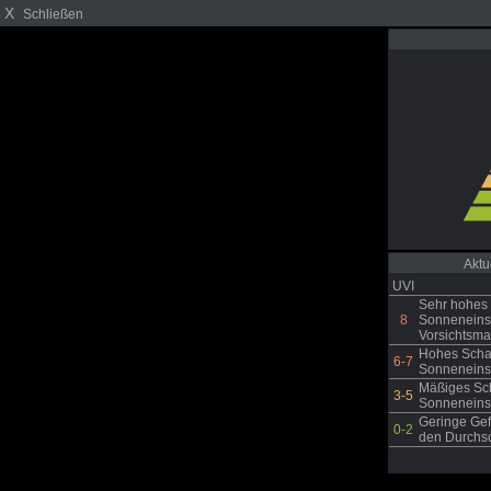
X
Schließen
Aktu
UVI
Sehr hohes 
8
Sonneneinst
Vorsichtsm
Hohes Schad
6-7
Sonneneinst
Mäßiges Sch
3-5
Sonneneinst
Geringe Gef
0-2
den Durchs