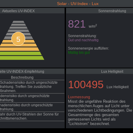
Solar - UV-Index - Lux
Aktuelles UV-INDEX
Sonnenstrahlung
821
2
w/m
Sonnenstrahlung:
5
Gut und nachhaltig
Sonnenenergie auffüllen:
Mäßig bis gut
elle UV-INDEX-Empfehlung
Lux Helligkeit
Beschreibung
100495
Schadensrisiko durch ungeschützte
rahlung. Treffen Sie zusätzliche
Lux Helligkeit
aßnahmen.
ensrisiko durch ungeschützte
Luxmessung
rahlung.
Misst die ungefähre Reaktion des
adensrisiko durch ungeschützte
menschlichen Auges auf Licht unter
rahlung.
verschiedenen Lichtbedingungen. Die
ahr durch UV-Strahlen der Sonne für
Gesamtmenge des gesamten
chnittsmenschen.
gemessenen Lichts wird als
"Lichtstrom" bezeichnet.