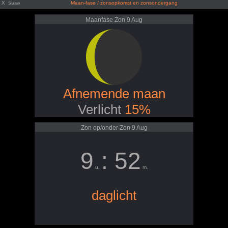
X
Maan-fase / zonsopkomst en zonsondergang
Sluiten
Maanfase Zon 9 Aug
Afnemende maan
Verlicht
15%
Zon op/onder Zon 9 Aug
9
: 52
u.
m.
daglicht