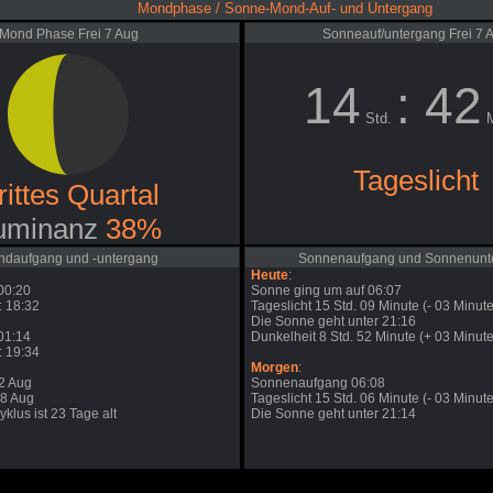
Mondphase / Sonne-Mond-Auf- und Untergang
Mond Phase Frei 7 Aug
Sonneauf/untergang Frei 7 
14
: 42
Std.
M
Tageslicht
rittes Quartal
uminanz
38%
daufgang und -untergang
Sonnenaufgang und Sonnenunt
Heute
:
00:20
Sonne ging um auf 06:07
 18:32
Tageslicht 15 Std. 09 Minute (- 03 Minute
Die Sonne geht unter 21:16
01:14
Dunkelheit 8 Std. 52 Minute (+ 03 Minute
 19:34
Morgen
:
2 Aug
Sonnenaufgang 06:08
28 Aug
Tageslicht 15 Std. 06 Minute (- 03 Minute
klus ist 23 Tage alt
Die Sonne geht unter 21:14