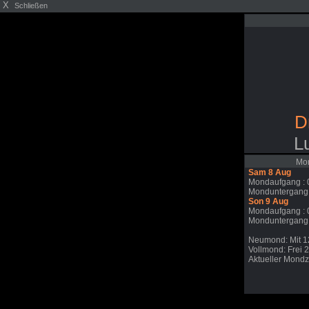
X
Schließen
D
L
Mon
Sam 8 Aug
Mondaufgang : 
Monduntergang:
Son 9 Aug
Mondaufgang : 
Monduntergang:
Neumond: Mit 1
Vollmond: Frei 
Aktueller Mondzy