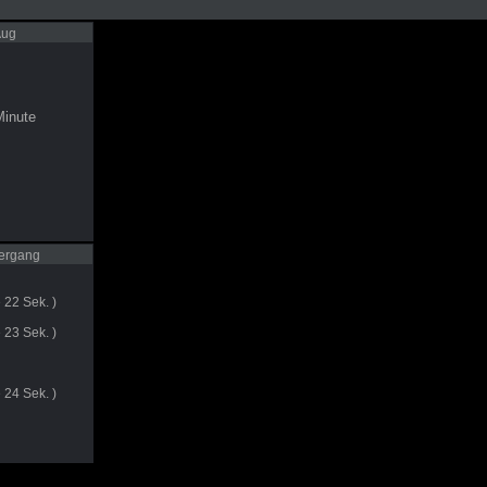
Aug
inute
ergang
 22 Sek. )
 23 Sek. )
 24 Sek. )