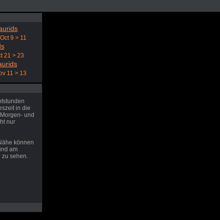
aurids
Oct 9 > 11
ds
t 21 > 23
aurids
ov 11 > 13
htstunden
zeit in die
 Morgen- und
ht nur
 Nähe können
sind am
 zu sehen.