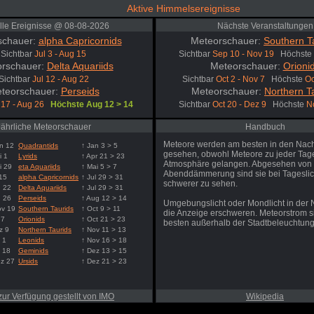
Aktive Himmelsereignisse
lle Ereignisse @ 08-08-2026
Nächste Veranstaltungen
schauer:
alpha Capricornids
Meteorschauer:
Southern T
Sichtbar
Jul 3 - Aug 15
Sichtbar
Sep 10 - Nov 19
Höchste
rschauer:
Delta Aquariids
Meteorschauer:
Orioni
Sichtbar
Jul 12 - Aug 22
Sichtbar
Oct 2 - Nov 7
Höchste
Oc
teorschauer:
Perseids
Meteorschauer:
Northern T
 17 - Aug 26
Höchste Aug 12 > 14
Sichtbar
Oct 20 - Dez 9
Höchste
N
Jährliche Meteorschauer
Handbuch
Meteore werden am besten in den Nac
n 12
Quadrantids
↑ Jan 3 > 5
gesehen, obwohl Meteore zu jeder Tages
i 1
Lyrids
↑ Apr 21 > 23
Atmosphäre gelangen. Abgesehen von
i 29
eta Aquariids
↑ Mai 5 > 7
Abenddämmerung sind sie bei Tageslic
 15
alpha Capricornids
↑ Jul 29 > 31
schwerer zu sehen.
g 22
Delta Aquariids
↑ Jul 29 > 31
g 26
Perseids
↑ Aug 12 > 14
Umgebungslicht oder Mondlicht in der
ov 19
Southern Taurids
↑ Oct 9 > 11
die Anzeige erschweren. Meteorstrom 
 7
Orionids
↑ Oct 21 > 23
besten außerhalb der Stadtbeleuchtung
z 9
Northern Taurids
↑ Nov 11 > 13
 1
Leonids
↑ Nov 16 > 18
 18
Geminids
↑ Dez 13 > 15
ez 27
Ursids
↑ Dez 21 > 23
zur Verfügung gestellt von IMO
Wikipedia