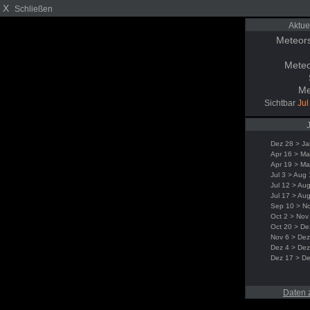
X
Schließen
Aktue
Meteor
Meteo
Me
Sichtbar
Jul
Dez 28 > Ja
Apr 16 > Ma
Apr 19 > Ma
Jul 3 > Aug
Jul 12 > Au
Jul 17 > Au
Sep 10 > N
Oct 2 > Nov
Oct 20 > De
Nov 6 > Dez
Dez 4 > Dez
Dez 17 > D
Daten 