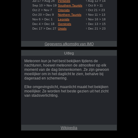
Jul 17 > Aug 26
Perseids
↑ Aug 12 > 14
Sep 10 > Nov 19
Southern Taurids
↑ Oct 9 > 11
Oct 2 > Nov 7
Orionids
↑ Oct 21 > 23
Oct 20 > Dec 9
Northern Taurids
↑ Nov 11 > 13
Nov 6 > Dec 1
Leonids
↑ Nov 16 > 18
Dec 4 > Dec 18
Geminids
↑ Dec 13 > 15
Dec 17 > Dec 27
Ursids
↑ Dec 21 > 23
Gegevens afkomstig van IMO
Uitleg
Meteoren kun je het best bekijken tijdens de
nachturen, hoewel meteoren de atmosfeer op elk
moment van de dag binnenkomen. Ze zijn gewoon
moeilijker om in het daglicht te zien, behalve bij
dageraad en schemering.
Elke omgevingslicht, maanlicht maakt het bekijken
moeilijker. Ze worden het beste gezien uit het zicht
van stadsverlichting.
Wikipedia