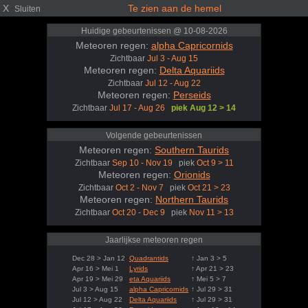
X
Te zien aan de hemel
Sluiten
Huidige gebeurtenissen @ 10-08-2026
Meteoren regen:
alpha Capricornids
Zichtbaar
Jul 3 - Aug 15
Meteoren regen:
Delta Aquariids
Zichtbaar
Jul 12 - Aug 22
Meteoren regen:
Perseids
Zichtbaar
Jul 17 - Aug 26
piek Aug 12 > 14
Volgende gebeurtenissen
Meteoren regen:
Southern Taurids
Zichtbaar
Sep 10 - Nov 19
piek
Oct 9 > 11
Meteoren regen:
Orionids
Zichtbaar
Oct 2 - Nov 7
piek
Oct 21 > 23
Meteoren regen:
Northern Taurids
Zichtbaar
Oct 20 - Dec 9
piek
Nov 11 > 13
Jaarlijkse meteoren regen
Dec 28 > Jan 12
Quadrantids
↑ Jan 3 > 5
Apr 16 > Mei 1
Lyrids
↑ Apr 21 > 23
Apr 19 > Mei 29
eta Aquariids
↑ Mei 5 > 7
Jul 3 > Aug 15
alpha Capricornids
↑ Jul 29 > 31
Jul 12 > Aug 22
Delta Aquariids
↑ Jul 29 > 31