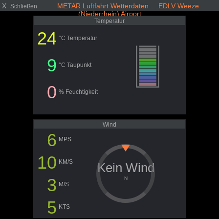
X
METAR Luftfahrt Wetterdaten EDLV Weeze
Schließen
(Niederrhein) Airport
Temperatur
24
°C Temperatur
9
°C Taupunkt
0
% Feuchtigkeit
Wind
6
MPS
10
KM/S
Kein Wind
3
N
M/S
5
KTS