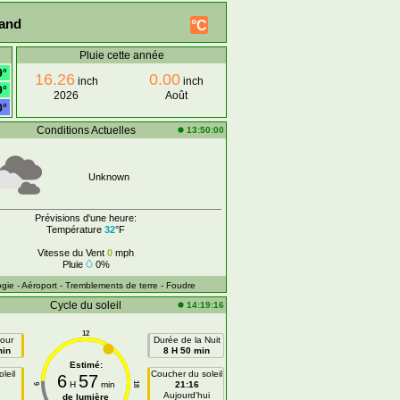
land
°C
Pluie cette année
9°
16.26
0.00
inch
inch
9°
2026
Août
0°
Conditions Actuelles
13:50:00
Unknown
Prévisions d'une heure:
Température
32
°F
Vitesse du Vent
0
mph
Pluie
0%
ogie
- Aéroport
- Tremblements de terre
- Foudre
Cycle du soleil
14:19:16
12
our
Durée de la Nuit
min
8 H 50 min
Estimé:
leil
Coucher du soleil
6
57
H
min
21:16
18
6
n
Aujourd'hui
de lumière