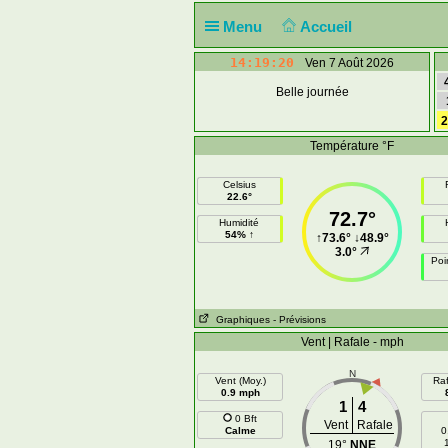
Menu
Accueil
14:19:20
Ven 7 Août 2026
Belle journée
2
Température °F
Celsius
22.6°
72.7°
Humidité
54% ↑
↑
73.6°
↓
48.9°
3.0°
Poi
Graphiques
- Prévisions
Vent | Rafale - mph
N
Vent (Moy.)
Raf
0.9 mph
1
4
0 Bft
Vent
Rafale
Calme
0
19°
NNE