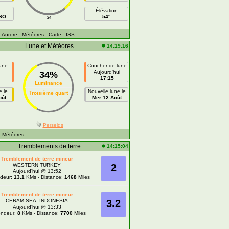
Élévation
SSO
54°
24
- Aurore
- Météores
- Carte
- ISS
Lune et Météores
14:19:16
lune
Coucher de lune
n
Aujourd'hui
34%
17:15
Luminance
e le
Nouvelle lune le
Troisième quart
oût
Mer 12 Août
Perseids
- Météores
Tremblements de terre
14:15:04
Tremblement de terre mineur
WESTERN TURKEY
2
Aujourd'hui @ 13:52
ndeur:
13.1
KMs - Distance:
1468
Miles
Tremblement de terre mineur
CERAM SEA, INDONESIA
3.2
Aujourd'hui @ 13:33
ondeur:
8
KMs - Distance:
7700
Miles