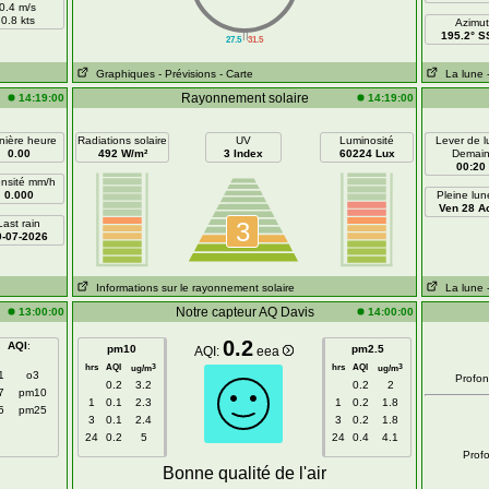
0.4 m/s
0.8 kts
Azimut
||
195.2° 
27.5
31.5
Graphiques
- Prévisions
- Carte
La lune
Rayonnement solaire
14:19:00
14:19:00
nière heure
Radiations solaire
UV
Luminosité
Lever de 
0.00
492 W/m²
3 Index
60224 Lux
Demai
00:20
ensité mm/h
0.000
Pleine lun
Ven 28 A
Last rain
3
0-07-2026
Informations sur le rayonnement solaire
La lune
Notre capteur AQ Davis
13:00:00
14:00:00
0.2
AQI
:
pm10
pm2.5
AQI:
eea
hrs
AQI
hrs
AQI
3
3
ug/m
ug/m
1
o3
Profo
0.2
3.2
0.2
2
7
pm10
1
0.1
2.3
1
0.2
1.8
5
pm25
3
0.1
2.4
3
0.2
1.8
24
0.2
5
24
0.4
4.1
Prof
Bonne qualité de l'air