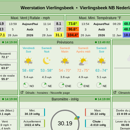
Weerstation Vierlingsbeek • Vierlingsbeek NB Neder
Maxi. Vent | Rafale - mph
Maxi. Mini. Température °F
4.9
8.1
73.6°
48.
13:59
Aujourd'hui
11:14
13:54
Aujourd'hui
06:29
13
17
96.6°
48.
5
Août
5
3
Août
7
7.1
31.1
104.4°
18.
28 Juin
2026
28 Juin
26 Juin
2026
11 Jan
Prévisions
14:19:00
13:40:02
Vendredi
Samedi
Samedi
Samedi
Samedi
Soir
Nuit
Matin
Après midi
Soir
Ressenti
72.1°
Humidex
63.0°
58
68°
53
58°
54
70°
72
75°
63
74°
-
-
-
-
-
nt de rosée
5.4
4.3
3.6
4.9
5.1
mph
mph
mph
mph
mph
55.0°
NO
NE
ENE
ENE
NE
Détails
- horaires
- Nouvelle page
Climatol
Baromètre - inHg
14:19:00
14:19:00
ale (Maxi.)
Mini.
Maxi.
Durée du j
8.1 mph
30.19 inHg
30.22 inHg
15 H 09 
Vent
Actuellement
Chute ↓
Lever du so
30.19
.9 mph =
1022.4 hPa
-0.010 inHg
06:08
1.4 km/h
Demai