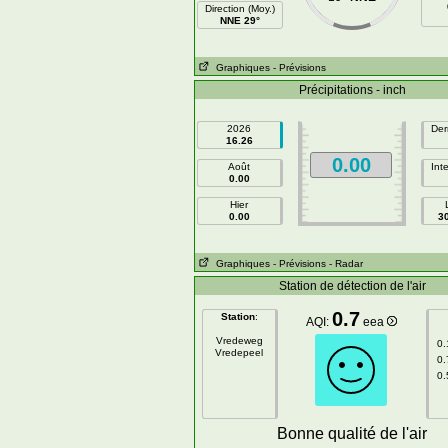
Direction (Moy.)
NNE 29°
Graphiques
- Prévisions
Précipitations - inch
2026
Der
16.26
0.00
Août
Int
0.00
Hier
0.00
3
Graphiques
- Prévisions
- Radar
Station de détection de l'air
0.7
Station
:
AQI:
eea
Vredeweg
0.
Vredepeel
0.
0.
Bonne qualité de l'air