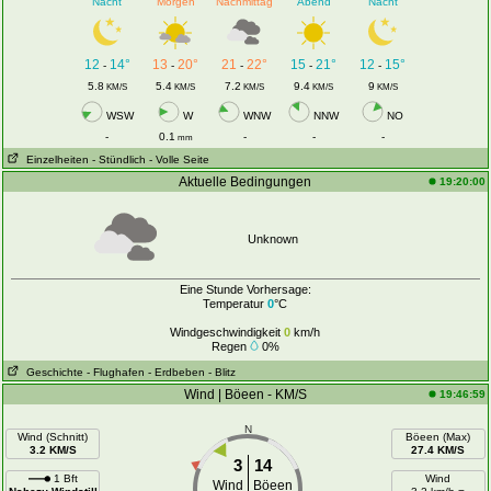
Nacht
Morgen
Nachmittag
Abend
Nacht
12
14°
13
20°
21
22°
15
21°
12
15°
-
-
-
-
-
5.8
5.4
7.2
9.4
9
KM/S
KM/S
KM/S
KM/S
KM/S
WSW
W
WNW
NNW
NO
-
0.1
-
-
-
mm
Einzelheiten
- Stündlich
- Volle Seite
Aktuelle Bedingungen
19:20:00
Unknown
Eine Stunde Vorhersage:
Temperatur
0
°C
Windgeschwindigkeit
0
km/h
Regen
0%
Geschichte
- Flughafen
- Erdbeben
- Blitz
Wind | Böeen - KM/S
19:46:59
N
Wind (Schnitt)
Böeen (Max)
3.2 KM/S
27.4 KM/S
3
14
1 Bft
Wind
Wind
Böeen