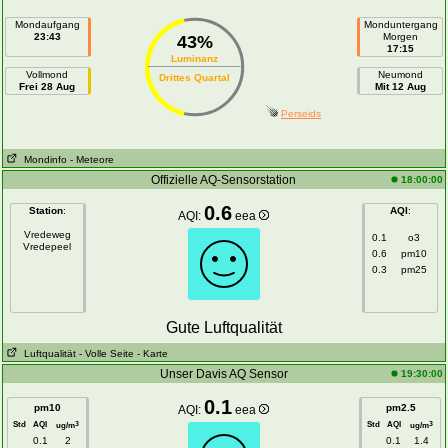
Mondaufgang
Monduntergang
23:43
Morgen
43%
17:15
Luminanz
Vollmond
Neumond
Drittes Quartal
Frei 28 Aug
Mit 12 Aug
Perseids
Mondinfo
- Meteore
Offizielle AQ-Sensorstation
18:00:00
0.6
Station
:
AQI
:
AQI:
eea
Vredeweg
0.1
o3
Vredepeel
0.6
pm10
0.3
pm25
Gute Luftqualität
Luftqualität
- Volle Seite
- Karte
Unser Davis AQ Sensor
19:30:00
0.1
pm10
pm2.5
AQI:
eea
Std
AQI
Std
AQI
3
3
ug/m
ug/m
0.1
2
0.1
1.4