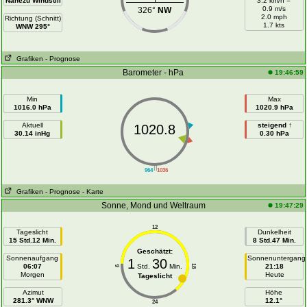
Nahezu Windstill
3.2 km/h =
0.9 m/s
326°
NW
2.0 mph
Richtung (Schnitt)
1.7 kts
WNW 295°
Grafiken
- Prognose
Barometer - hPa
19:46:59
Min
Max
1016.0 hPa
1020.9 hPa
Aktuell
steigend ↑
1020.8
30.14 inHg
0.30 hPa
||
964
1036
Grafiken
- Prognose
- Karte
Sonne, Mond und Weltraum
19:47:29
12
Tageslicht
Dunkelheit
15 Std.12 Min.
8 Std.47 Min.
Geschätzt:
Sonnenaufgang
Sonnenuntergang
1
30
06:07
Std.
Min.
21:18
18
6
Morgen
Heute
Tageslicht
Azimut
Höhe
281.3° WNW
12.1°
24