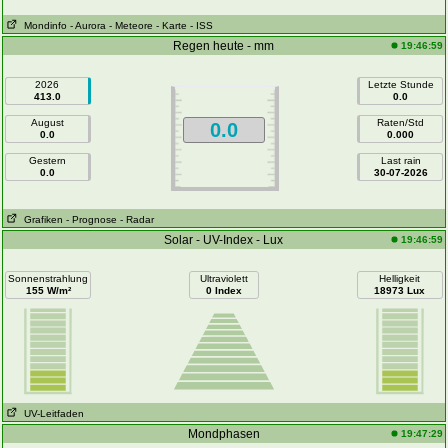
Mondinfo
- Aurora
- Meteore
- Karte
- ISS
Regen heute - mm
19:46:59
2026
Letzte Stunde
413.0
0.0
August
Raten/Std
0.0
0.0
0.000
Gestern
Last rain
0.0
30-07-2026
Grafiken
- Prognose
- Radar
Solar - UV-Index - Lux
19:46:59
Sonnenstrahlung
Ultraviolett
Helligkeit
155 W/m²
0 Index
18973 Lux
UV-Leitfaden
Mondphasen
19:47:29