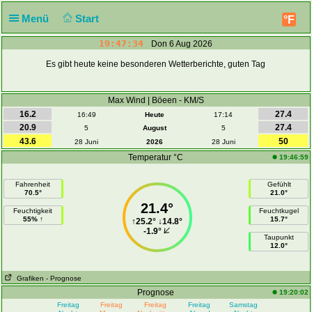
Menü
Start
°F
19:47:34
Don 6 Aug 2026
Es gibt heute keine besonderen Wetterberichte, guten Tag
Max Wind | Böeen - KM/S
16.2
27.4
16:49
Heute
17:14
20.9
27.4
5
August
5
43.6
50
28 Juni
2026
28 Juni
Temperatur °C
19:46:59
Fahrenheit
Gefühlt
70.5°
21.0°
21.4°
Feuchtigkeit
Feuchtkugel
55% ↑
15.7°
↑
25.2°
↓
14.8°
-1.9°
Taupunkt
12.0°
Grafiken
- Prognose
Prognose
19:20:02
Freitag
Freitag
Freitag
Freitag
Samstag