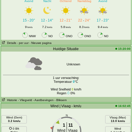
Avond
Nacht
Ochtend
Namiddag
Avond
15
20°
12
14°
12
21°
22
24°
17
23°
-
-
-
-
-
9
7.2
5.8
8.3
9.4
km/u
km/u
km/u
km/u
km/u
NNW
NO
ONO
ONO
NO
Details
- per uur
- Nieuwe pagina
Huidige Situatie
15:20:00
Unknown
1 uur verwachting:
Temperatuur
0
°C
Wind Snelheid
0
km/h
Regen
0%
Historie
- Vliegveld
- Aardbevingen
- Bliksem
Wind | Vlaag - km/u
16:02:45
N
Wind (Gem)
Vlaag (Max)
3.2 km/u
13.0 km/u
1
11
0 Bft
Wind
Wind
Vlaag