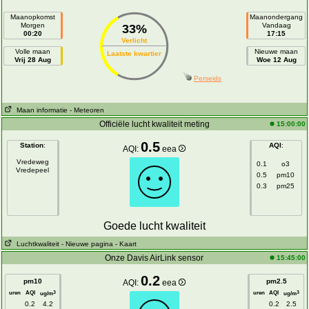
Maanopkomst
Maanondergang
Morgen
Vandaag
33%
00:20
17:15
Verlicht
Volle maan
Nieuwe maan
Laatste kwartier
Vrij 28 Aug
Woe 12 Aug
Perseids
Maan informatie
- Meteoren
Officiële lucht kwaliteit meting
15:00:00
0.5
Station
:
AQI
:
AQI:
eea
Vredeweg
0.1
o3
Vredepeel
0.5
pm10
0.3
pm25
Goede lucht kwaliteit
Luchtkwaliteit
- Nieuwe pagina
- Kaart
Onze Davis AirLink sensor
15:45:00
0.2
pm10
pm2.5
AQI:
eea
uren
AQI
uren
AQI
3
3
ug/m
ug/m
0.2
4.2
0.2
2.5