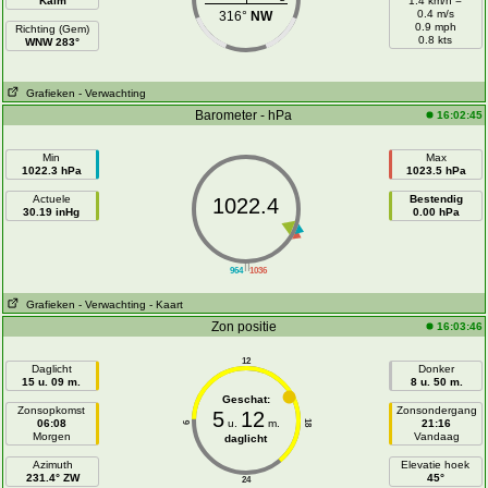
Kalm
1.4 km/h =
0.4 m/s
316°
NW
0.9 mph
Richting (Gem)
0.8 kts
WNW 283°
Grafieken
- Verwachting
Barometer - hPa
16:02:45
Min
Max
1022.3 hPa
1023.5 hPa
Actuele
Bestendig
1022.4
30.19 inHg
0.00 hPa
||
964
1036
Grafieken
- Verwachting
- Kaart
Zon positie
16:03:46
12
Daglicht
Donker
15 u. 09 m.
8 u. 50 m.
Geschat:
Zonsopkomst
Zonsondergang
5
12
06:08
u.
m.
21:16
18
6
Morgen
Vandaag
daglicht
Azimuth
Elevatie hoek
231.4° ZW
45°
24