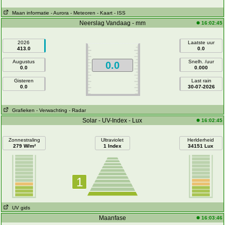
Maan informatie
- Aurora
- Meteoren
- Kaart
- ISS
Neerslag Vandaag - mm
16:02:45
2026
Laatste uur
413.0
0.0
Augustus
Snelh. /uur
0.0
0.0
0.000
Gisteren
Last rain
0.0
30-07-2026
Grafieken
- Verwachting
- Radar
Solar - UV-Index - Lux
16:02:45
Zonnestraling
Ultraviolet
Herlderheid
279 W/m²
1 Index
34151 Lux
1
UV gids
Maanfase
16:03:46