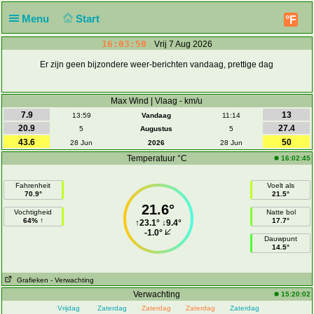
Menu
Start
°F
16:03:50
Vrij 7 Aug 2026
Er zijn geen bijzondere weer-berichten vandaag, prettige dag
Max Wind | Vlaag - km/u
7.9
13
13:59
Vandaag
11:14
20.9
27.4
5
Augustus
5
43.6
50
28 Jun
2026
28 Jun
Temperatuur °C
16:02:45
Fahrenheit
Voelt als
70.9°
21.5°
21.6°
Vochtigheid
Natte bol
64% ↑
17.7°
↑
23.1°
↓
9.4°
-1.0°
Dauwpunt
14.5°
Grafieken
- Verwachting
Verwachting
15:20:02
Vrijdag
Zaterdag
Zaterdag
Zaterdag
Zaterdag