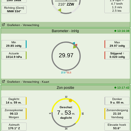
Zeer zwak
2.9 mph =
4.7 km/h
210°
ZZW
1.3 m/s
Richting (Gem)
2.5 kts
NNW 334°
Grafieken
- Verwachting
Barometer - inHg
13:16:38
Min
Max
29.85 inHg
29.97 inHg
Actuele
Stijgend ↑
29.97
1014.9 hPa
0.020 inHg
||
27.5
31.5
Grafieken
- Verwachting
- Kaart
Zon positie
13:17:42
12
Daglicht
Donker
14 u. 59 m.
9 u. 00 m.
Geschat:
Zonsopkomst
Zonsondergang
7
53
06:13
u.
m.
21:10
18
6
Morgen
Vandaag
daglicht
Azimuth
Elevatie hoek
170.1° Z
53.6°
24