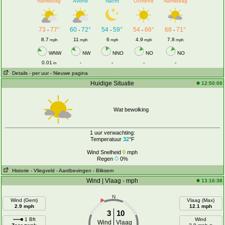
Namiddag
Avond
Nacht
Ochtend
Namiddag
73
77°
60
72°
54
59°
54
66°
68
71°
-
-
-
-
-
8.7
11
6
4.9
7.8
mph
mph
mph
mph
mph
WNW
NW
NNO
NO
NO
0.01
-
-
-
-
in
Details
- per uur
- Nieuwe pagina
Huidige Situatie
12:50:00
Wat bewolking
1 uur verwachting:
Temperatuur
32
°F
Wind Snelheid
0
mph
Regen
0%
Historie
- Vliegveld
- Aardbevingen
- Bliksem
Wind | Vlaag - mph
13:16:38
N
Wind (Gem)
Vlaag (Max)
2.9 mph
12.1 mph
3
10
1 Bft
Wind
Wind
Vlaag