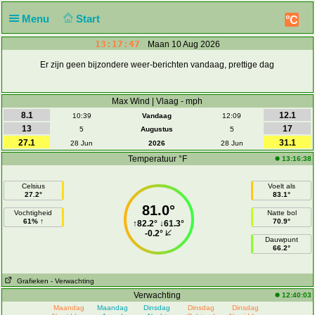
Menu
Start
°C
13:17:47
Maan 10 Aug 2026
Er zijn geen bijzondere weer-berichten vandaag, prettige dag
Max Wind | Vlaag - mph
8.1
12.1
10:39
Vandaag
12:09
13
17
5
Augustus
5
27.1
31.1
28 Jun
2026
28 Jun
Temperatuur °F
13:16:38
Celsius
Voelt als
27.2°
83.1°
81.0°
Vochtigheid
Natte bol
61% ↑
70.9°
↑
82.2°
↓
61.3°
-0.2°
Dauwpunt
66.2°
Grafieken
- Verwachting
Verwachting
12:40:03
Maandag
Maandag
Dinsdag
Dinsdag
Dinsdag