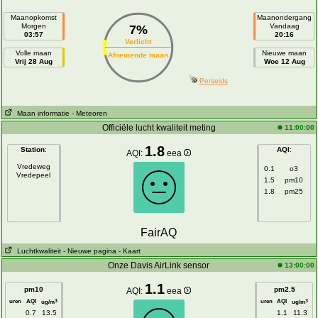
Maanopkomst
Maanondergang
Morgen
Vandaag
7%
03:57
20:16
Verlicht
Volle maan
Nieuwe maan
Afnemende maan
Vrij 28 Aug
Woe 12 Aug
Perseids
Maan informatie
- Meteoren
Officiële lucht kwaliteit meting
11:00:00
1.8
Station
:
AQI
:
AQI:
eea
Vredeweg
0.1
o3
Vredepeel
1.5
pm10
1.8
pm25
FairAQ
Luchtkwaliteit
- Nieuwe pagina
- Kaart
Onze Davis AirLink sensor
13:00:00
1.1
pm10
pm2.5
AQI:
eea
uren
AQI
uren
AQI
3
3
ug/m
ug/m
0.7
13.5
1.1
11.3