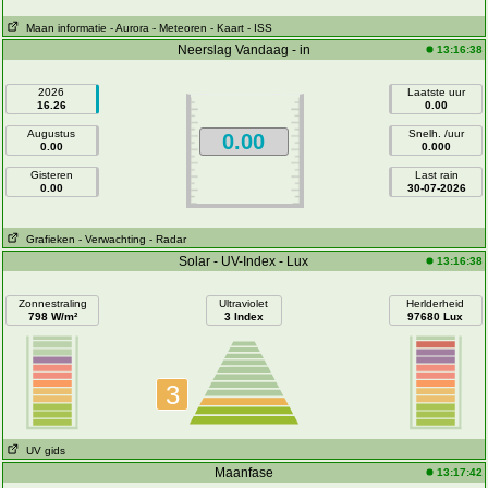
Maan informatie
- Aurora
- Meteoren
- Kaart
- ISS
Neerslag Vandaag - in
13:16:38
2026
Laatste uur
16.26
0.00
Augustus
Snelh. /uur
0.00
0.00
0.000
Gisteren
Last rain
0.00
30-07-2026
Grafieken
- Verwachting
- Radar
Solar - UV-Index - Lux
13:16:38
Zonnestraling
Ultraviolet
Herlderheid
798 W/m²
3 Index
97680 Lux
3
UV gids
Maanfase
13:17:42