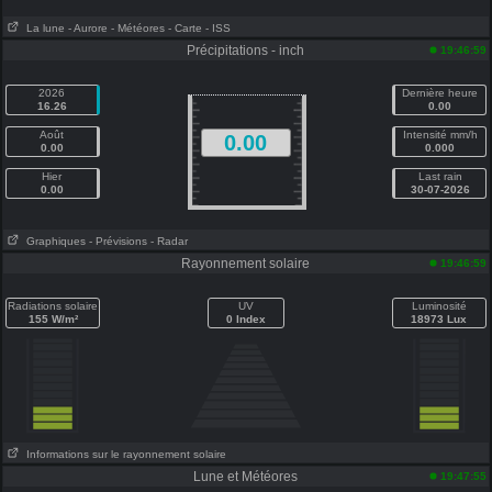
La lune
- Aurore
- Météores
- Carte
- ISS
Précipitations - inch
19:46:59
2026
Dernière heure
16.26
0.00
Août
Intensité mm/h
0.00
0.00
0.000
Hier
Last rain
0.00
30-07-2026
Graphiques
- Prévisions
- Radar
Rayonnement solaire
19:46:59
Radiations solaire
UV
Luminosité
155 W/m²
0 Index
18973 Lux
Informations sur le rayonnement solaire
Lune et Météores
19:47:55