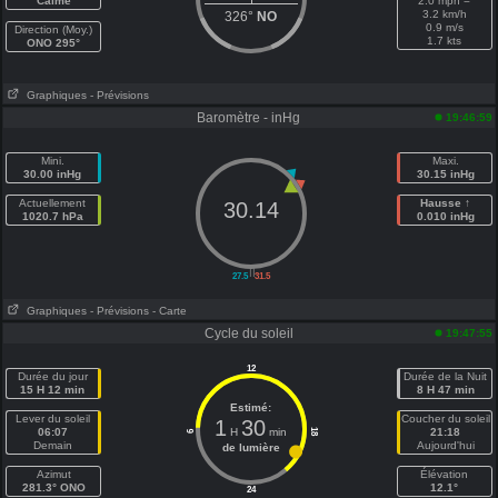
Calme
2.0 mph =
3.2 km/h
326°
NO
0.9 m/s
Direction (Moy.)
1.7 kts
ONO 295°
Graphiques
- Prévisions
Baromètre - inHg
19:46:59
Mini.
Maxi.
30.00 inHg
30.15 inHg
Actuellement
Hausse ↑
30.14
1020.7 hPa
0.010 inHg
||
27.5
31.5
Graphiques
- Prévisions
- Carte
Cycle du soleil
19:47:55
12
Durée du jour
Durée de la Nuit
15 H 12 min
8 H 47 min
Estimé:
Lever du soleil
Coucher du soleil
1
30
06:07
H
min
21:18
18
6
Demain
Aujourd'hui
de lumière
Azimut
Élévation
281.3° ONO
12.1°
24