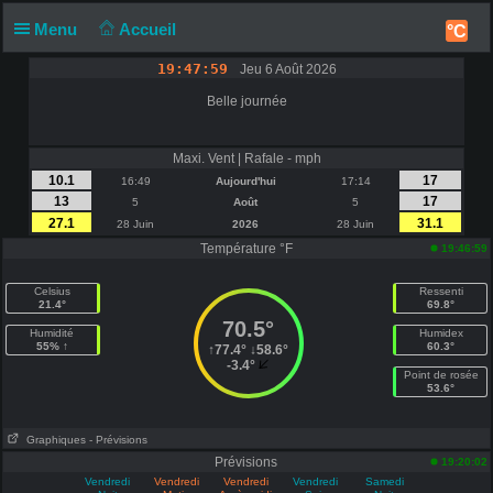
Menu
Accueil
°C
19:47:59
Jeu 6 Août 2026
Belle journée
Maxi. Vent | Rafale - mph
10.1
17
16:49
Aujourd'hui
17:14
13
17
5
Août
5
27.1
31.1
28 Juin
2026
28 Juin
Température °F
19:46:59
Celsius
Ressenti
21.4°
69.8°
70.5°
Humidité
Humidex
55% ↑
60.3°
↑
77.4°
↓
58.6°
-3.4°
Point de rosée
53.6°
Graphiques
- Prévisions
Prévisions
19:20:02
Vendredi
Vendredi
Vendredi
Vendredi
Samedi