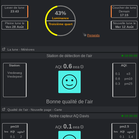
Lever de lune
Coucher de lune
23:43
Demain
43%
17:15
Luminance
Pleine lune le
Nouvelle lune le
Troisième quart
Ven 28 Août
Mer 12 Août
Perseids
La lune
- Météores
Station de détection de l'air
18:00:00
0.6
Station
:
AQI
:
AQI:
eea
Vredeweg
0.1
o3
Vredepeel
0.6
pm10
0.3
pm25
Bonne qualité de l'air
Qualité de l'air
- Nouvelle page
- Carte
Notre capteur AQ Davis
19:30:00
0.1
pm10
pm2.5
AQI:
eea
hrs
AQI
hrs
AQI
3
3
ug/m
ug/m
0.1
2
0.1
1.4