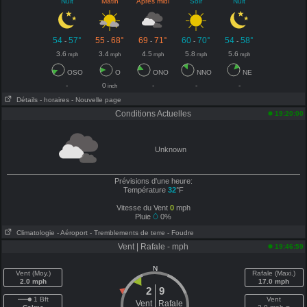
Nuit
Matin
Après midi
Soir
Nuit
54
57°
55
68°
69
71°
60
70°
54
58°
-
-
-
-
-
3.6
3.4
4.5
5.8
5.6
mph
mph
mph
mph
mph
OSO
O
ONO
NNO
NE
-
0
-
-
-
inch
Détails
- horaires
- Nouvelle page
Conditions Actuelles
19:20:00
Unknown
Prévisions d'une heure:
Température
32
°F
Vitesse du Vent
0
mph
Pluie
0%
Climatologie
- Aéroport
- Tremblements de terre
- Foudre
Vent | Rafale - mph
19:46:59
N
Vent (Moy.)
Rafale (Maxi.)
2.0 mph
17.0 mph
2
9
1 Bft
Vent
Vent
Rafale