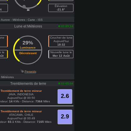
Élévation
N
-21.8°
24
- Aurore
- Météores
- Carte
- ISS
Lune et Météores
01:09:14
lune
Coucher de lune
n
Aujourd'hui
29%
18:32
Luminance
e le
Nouvelle lune le
Décroissant
oût
Mer 12 Août
Perseids
- Météores
Tremblements de terre
01:05:04
Tremblement de terre mineur
JAVA, INDONESIA
2.6
Aujourd'hui @ 00:50
ndeur:
14
KMs - Distance:
7364
Miles
Tremblement de terre mineur
ATACAMA, CHILE
2.9
Aujourd'hui @ 00:49
ndeur:
83.1
KMs - Distance:
7165
Miles