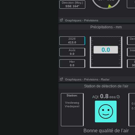
Direction (Moy.)
SSE 164°
Graphiques
- Prévisions
Précipitations - mm
2026
Der
413.0
0.0
Août
Int
0.0
Hier
0.0
3
Graphiques
- Prévisions
- Radar
Station de détection de l'air
0.8
Station
:
AQI:
eea
Vredeweg
0.
Vredepeel
0.
Bonne qualité de l'air