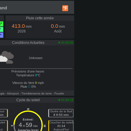
land
°F
Pluie cette année
6°
413.0
0.0
mm
mm
°
2026
Août
°
Conditions Actuelles
00:50:00
Unknown
Prévisions d'une heure:
Température
0
°C
Vitesse du Vent
0
mph
Pluie
0%
ogie
- Aéroport
- Tremblements de terre
- Foudre
Cycle du soleil
01:09:14
12
our
Durée de la Nuit
min
8 H 53 min
Estimé:
leil
Coucher du soleil
4
59
H
min
21:14
18
6
ui
Aujourd'hui
Jusqu'au lever