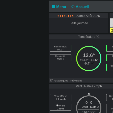
Menu
Accueil
01:09:18
Sam 8 Août 2026
Belle journée
2
Température °C
Fahrenheit
54.7°
12.6°
Humidité
89% ↑
↑
13.2°
↓
12.6°
-0.4°
Poi
Graphiques
- Prévisions
Vent | Rafale - mph
N
Vent (Moy.)
Raf
0.0 mph
0
0
0 Bft
Vent
Rafale
Calme
0
164°
SSE