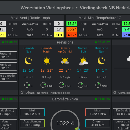
Weerstation Vierlingsbeek • Vierlingsbeek NB Neder
Maxi. Vent | Rafale - mph
Maxi. Mini. Température °C
0
0
13.2°
12.
00:09
Aujourd'hui
00:09
00:09
Aujourd'hui
01:04
13
17
35.9°
9.4
5
Août
5
3
Août
7
7.1
31.1
40.2°
-7.8
28 Juin
2026
28 Juin
26 Juin
2026
11 Jan
Prévisions
01:08:35
00:40:02
Samedi
Samedi
Samedi
Samedi
Dimanche
Nuit
Matin
Après midi
Soir
Nuit
Ressenti
12.3°
Humidex
12.0°
12
14°
13
21°
22
24°
17
23°
14
17°
-
-
-
-
-
nt de rosée
3.6
3.4
5.1
5.6
4.3
mph
mph
mph
mph
mph
10.8°
E
ENE
ENE
NE
NNE
Détails
- horaires
- Nouvelle page
Climatol
Baromètre - hPa
01:08:35
01:08:35
ale (Maxi.)
Mini.
Maxi.
Durée du j
0.0 mph
1022.2 hPa
1022.5 hPa
15 H 06 
Vent
Actuellement
Chute ↓
Lever du so
1022.4
.0 mph =
30.19 inHg
-0.10 hPa
06:08
0.0 km/h
Aujourd'h