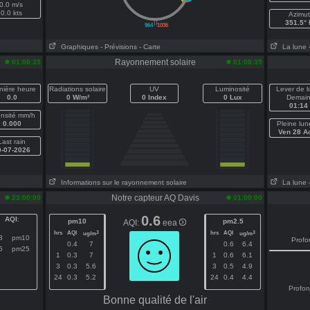
0.0 m/s
0.0 kts
Azimut
||
351.5° 
964
1036
Graphiques
- Prévisions
- Carte
La lune
Rayonnement solaire
01:08:35
01:08:35
nière heure
Radiations solaire
UV
Luminosité
Lever de 
0.0
0 W/m²
0 Index
0 Lux
Demai
01:14
ensité mm/h
0.000
Pleine lun
Ven 28 A
Last rain
0-07-2026
Informations sur le rayonnement solaire
La lune
Notre capteur AQ Davis
23:00:00
01:00:00
0.6
AQI
:
pm10
pm2.5
AQI:
eea
hrs
AQI
hrs
AQI
3
3
ug/m
ug/m
8
pm10
Profo
0.4
7
0.6
6.4
5
pm25
1
0.3
7
1
0.6
6.1
3
0.3
5.6
3
0.5
4.9
24
0.3
5.2
24
0.4
4.4
Profo
Bonne qualité de l'air