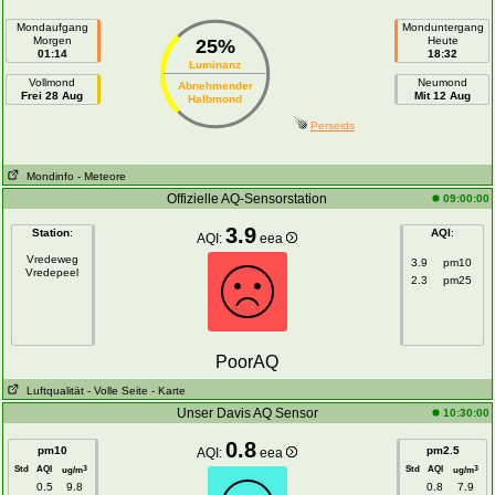
Mondaufgang
Monduntergang
Morgen
Heute
25%
01:14
18:32
Luminanz
Vollmond
Neumond
Abnehmender
Frei 28 Aug
Mit 12 Aug
Halbmond
Perseids
Mondinfo
- Meteore
Offizielle AQ-Sensorstation
09:00:00
3.9
Station
:
AQI
:
AQI:
eea
Vredeweg
3.9
pm10
Vredepeel
2.3
pm25
PoorAQ
Luftqualität
- Volle Seite
- Karte
Unser Davis AQ Sensor
10:30:00
0.8
pm10
pm2.5
AQI:
eea
Std
AQI
Std
AQI
3
3
ug/m
ug/m
0.5
9.8
0.8
7.9