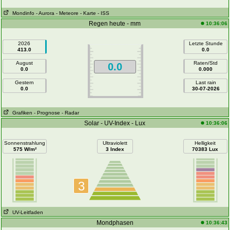
Mondinfo
- Aurora
- Meteore
- Karte
- ISS
Regen heute - mm
10:36:06
2026
Letzte Stunde
413.0
0.0
August
Raten/Std
0.0
0.0
0.000
Gestern
Last rain
0.0
30-07-2026
Grafiken
- Prognose
- Radar
Solar - UV-Index - Lux
10:36:06
Sonnenstrahlung
Ultraviolett
Helligkeit
575 W/m²
3 Index
70383 Lux
3
UV-Leitfaden
Mondphasen
10:36:43