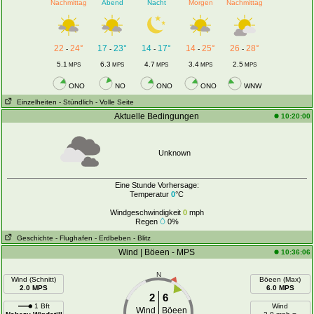
Nachmittag
Abend
Nacht
Morgen
Nachmittag
22
24°
17
23°
14
17°
14
25°
26
28°
-
-
-
-
-
5.1
6.3
4.7
3.4
2.5
MPS
MPS
MPS
MPS
MPS
ONO
NO
ONO
ONO
WNW
Einzelheiten
- Stündlich
- Volle Seite
Aktuelle Bedingungen
10:20:00
Unknown
Eine Stunde Vorhersage:
Temperatur
0
°C
Windgeschwindigkeit
0
mph
Regen
0%
Geschichte
- Flughafen
- Erdbeben
- Blitz
Wind | Böeen - MPS
10:36:06
N
Wind (Schnitt)
Böeen (Max)
2.0 MPS
6.0 MPS
2
6
1 Bft
Wind
Wind
Böeen