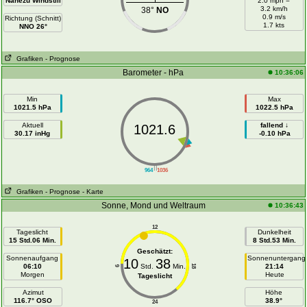
Nahezu Windstill
2.0 mph =
3.2 km/h
38°
NO
0.9 m/s
Richtung (Schnitt)
1.7 kts
NNO 26°
Grafiken
- Prognose
Barometer - hPa
10:36:06
Min
Max
1021.5 hPa
1022.5 hPa
Aktuell
fallend ↓
1021.6
30.17 inHg
-0.10 hPa
||
964
1036
Grafiken
- Prognose
- Karte
Sonne, Mond und Weltraum
10:36:43
12
Tageslicht
Dunkelheit
15 Std.06 Min.
8 Std.53 Min.
Geschätzt:
Sonnenaufgang
Sonnenuntergang
10
38
06:10
Std.
Min.
21:14
18
6
Morgen
Heute
Tageslicht
Azimut
Höhe
116.7° OSO
38.9°
24