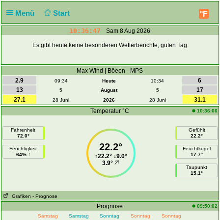
Menü
Start
°F
10:36:47
Sam 8 Aug 2026
Es gibt heute keine besonderen Wetterberichte, guten Tag
Max Wind | Böeen - MPS
2.9
6
09:34
Heute
10:34
13
17
5
August
5
27.1
31.1
28 Juni
2026
28 Juni
Temperatur °C
10:36:06
Fahrenheit
Gefühlt
72.0°
22.2°
22.2°
Feuchtigkeit
Feuchtkugel
64% ↑
17.7°
↑
22.2°
↓
9.0°
3.9°
Taupunkt
15.1°
Grafiken
- Prognose
Prognose
09:50:02
Samstag
Samstag
Sonntag
Sonntag
Sonntag