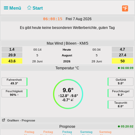
Menü
Start
°F
06:08:15
Frei 7 Aug 2026
Es gibt heute keine besonderen Wetterberichte, guten Tag
Max Wind | Böeen - KM/S
1.4
4.7
00:14
Heute
00:34
20.9
27.4
5
August
5
43.6
50
28 Juni
2026
28 Juni
Temperatur °C
06:08:09
Fahrenheit
Gefühlt
49.3°
9.0°
9.6°
Feuchtigkeit
Feuchtkugel
90% ↑
9.2°
↑
12.8°
↓
9.6°
-0.7°
Taupunkt
8.0°
Grafiken
- Prognose
Prognose
05:20:02
Freitag
Freitag
Freitag
Samstag
Samstag