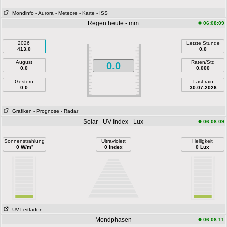
Mondinfo
- Aurora
- Meteore
- Karte
- ISS
Regen heute - mm
06:08:09
2026
Letzte Stunde
413.0
0.0
August
Raten/Std
0.0
0.0
0.000
Gestern
Last rain
0.0
30-07-2026
Grafiken
- Prognose
- Radar
Solar - UV-Index - Lux
06:08:09
Sonnenstrahlung
Ultraviolett
Helligkeit
0 W/m²
0 Index
0 Lux
UV-Leitfaden
Mondphasen
06:08:11