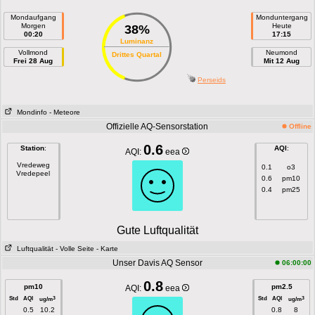
Mondaufgang
Monduntergang
Morgen
Heute
38%
00:20
17:15
Luminanz
Vollmond
Neumond
Drittes Quartal
Frei 28 Aug
Mit 12 Aug
Perseids
Mondinfo
- Meteore
Offizielle AQ-Sensorstation
Offline
0.6
Station
:
AQI
:
AQI:
eea
Vredeweg
0.1
o3
Vredepeel
0.6
pm10
0.4
pm25
Gute Luftqualität
Luftqualität
- Volle Seite
- Karte
Unser Davis AQ Sensor
06:00:00
0.8
pm10
pm2.5
AQI:
eea
Std
AQI
Std
AQI
3
3
ug/m
ug/m
0.5
10.2
0.8
8