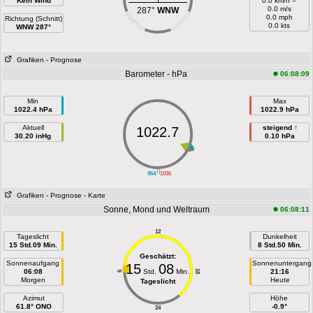
Kein Wind
0.0 km/h =
0.0 m/s
287°
WNW
0.0 mph
Richtung (Schnitt)
0.0 kts
WNW 287°
Grafiken
- Prognose
Barometer - hPa
06:08:09
Min
Max
1022.4 hPa
1022.9 hPa
Aktuell
steigend ↑
1022.7
30.20 inHg
0.10 hPa
||
964
1036
Grafiken
- Prognose
- Karte
Sonne, Mond und Weltraum
06:08:11
12
Tageslicht
Dunkelheit
15 Std.09 Min.
8 Std.50 Min.
Geschätzt:
Sonnenaufgang
Sonnenuntergang
15
08
06:08
Std.
Min.
21:16
18
6
Morgen
Heute
Tageslicht
Azimut
Höhe
61.8° ONO
-0.9°
24