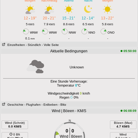
Morgen
Nachmittag
Abend
Nacht
Morgen
12
19°
20
21°
15
21°
12
14°
13
22°
-
-
-
-
-
5
7.9
8.6
6.5
5.8
KM/S
KM/S
KM/S
KM/S
KM/S
WNW
WNW
NNW
NNO
ONO
0.1
-
-
-
-
mm
Einzelheiten
- Stündlich
- Volle Seite
Aktuelle Bedingungen
05:50:00
Unknown
Eine Stunde Vorhersage:
Temperatur
0
°C
Windgeschwindigkeit
0
km/h
Regen
0%
Geschichte
- Flughafen
- Erdbeben
- Blitz
Wind | Böeen - KM/S
06:08:09
N
Wind (Schnitt)
Böeen (Max)
0.0 KM/S
4.7 KM/S
0
0
0 Bft
Wind
Wind
Böeen