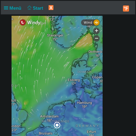
X
Menü
Start
°F