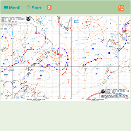
X
Menü
Start
°C