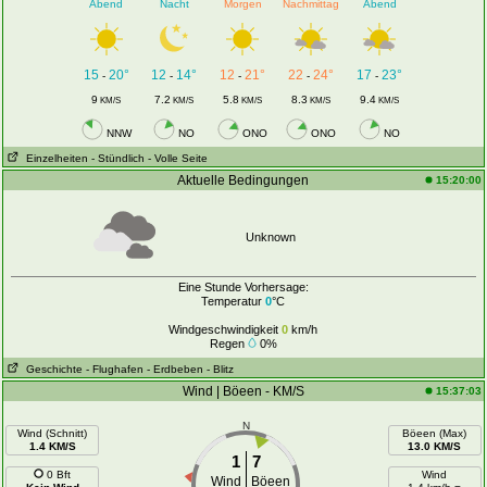
Abend
Nacht
Morgen
Nachmittag
Abend
15
20°
12
14°
12
21°
22
24°
17
23°
-
-
-
-
-
9
7.2
5.8
8.3
9.4
KM/S
KM/S
KM/S
KM/S
KM/S
NNW
NO
ONO
ONO
NO
Einzelheiten
- Stündlich
- Volle Seite
Aktuelle Bedingungen
15:20:00
Unknown
Eine Stunde Vorhersage:
Temperatur
0
°C
Windgeschwindigkeit
0
km/h
Regen
0%
Geschichte
- Flughafen
- Erdbeben
- Blitz
Wind | Böeen - KM/S
15:37:03
N
Wind (Schnitt)
Böeen (Max)
1.4 KM/S
13.0 KM/S
1
7
0 Bft
Wind
Wind
Böeen