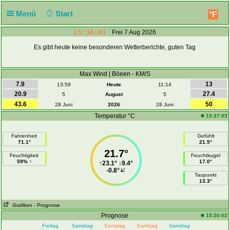
Menü
Start
°F
15:38:01
Frei 7 Aug 2026
Es gibt heute keine besonderen Wetterberichte, guten Tag
Max Wind | Böeen - KM/S
7.9
13
13:59
Heute
11:14
20.9
27.4
5
August
5
43.6
50
28 Juni
2026
28 Juni
Temperatur °C
15:37:03
Fahrenheit
Gefühlt
71.1°
21.5°
21.7°
Feuchtigkeit
Feuchtkugel
59% ↑
17.0°
↑
23.1°
↓
9.4°
-0.8°
Taupunkt
13.3°
Grafiken
- Prognose
Prognose
15:20:02
Freitag
Samstag
Samstag
Samstag
Samstag