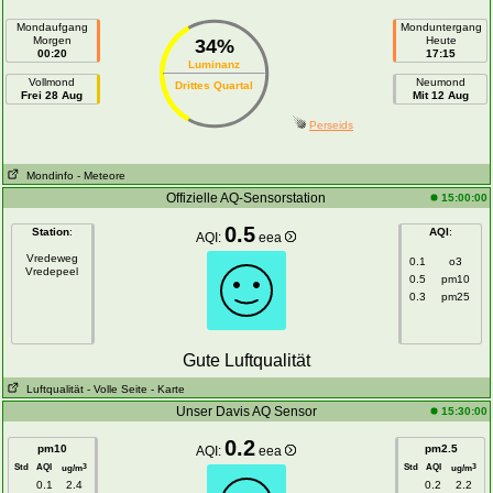
Mondaufgang
Monduntergang
Morgen
Heute
34%
00:20
17:15
Luminanz
Vollmond
Neumond
Drittes Quartal
Frei 28 Aug
Mit 12 Aug
Perseids
Mondinfo
- Meteore
Offizielle AQ-Sensorstation
15:00:00
0.5
Station
:
AQI
:
AQI:
eea
Vredeweg
0.1
o3
Vredepeel
0.5
pm10
0.3
pm25
Gute Luftqualität
Luftqualität
- Volle Seite
- Karte
Unser Davis AQ Sensor
15:30:00
0.2
pm10
pm2.5
AQI:
eea
Std
AQI
Std
AQI
3
3
ug/m
ug/m
0.1
2.4
0.2
2.2