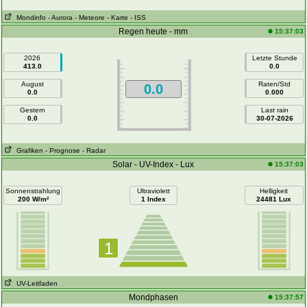
Mondinfo
- Aurora
- Meteore
- Karte
- ISS
Regen heute - mm
15:37:03
2026
Letzte Stunde
413.0
0.0
August
Raten/Std
0.0
0.0
0.000
Gestern
Last rain
0.0
30-07-2026
Grafiken
- Prognose
- Radar
Solar - UV-Index - Lux
15:37:03
Sonnenstrahlung
Ultraviolett
Helligkeit
200 W/m²
1 Index
24481 Lux
1
UV-Leitfaden
Mondphasen
15:37:57