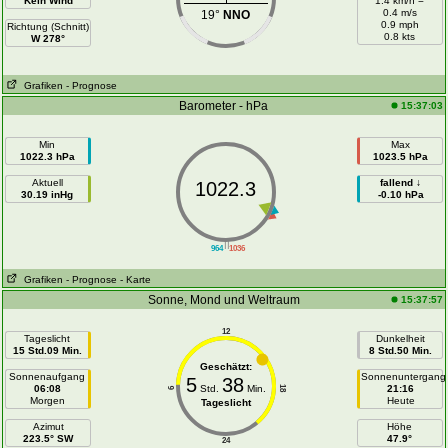
Kein Wind
1.4 km/h =
0.4 m/s
19°
NNO
0.9 mph
Richtung (Schnitt)
0.8 kts
W 278°
Grafiken
- Prognose
Barometer - hPa
15:37:03
Min
Max
1022.3 hPa
1023.5 hPa
Aktuell
fallend ↓
1022.3
30.19 inHg
-0.10 hPa
||
964
1036
Grafiken
- Prognose
- Karte
Sonne, Mond und Weltraum
15:37:57
12
Tageslicht
Dunkelheit
15 Std.09 Min.
8 Std.50 Min.
Geschätzt:
Sonnenaufgang
Sonnenuntergang
5
38
06:08
Std.
Min.
21:16
18
6
Morgen
Heute
Tageslicht
Azimut
Höhe
223.5° SW
47.9°
24