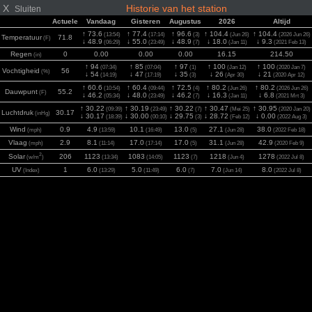
X
Historie van het station
Sluiten
Actuele
Vandaag
Gisteren
Augustus
2026
Altijd
↑ 73.6
↑ 77.4
↑ 96.6
↑ 104.4
↑ 104.4
(13:54)
(17:14)
(3)
(Jun 26)
(2026 Jun 26)
Temperatuur
71.8
(F)
↓ 48.9
↓ 55.0
↓ 48.9
↓ 18.0
↓ 9.3
(06:29)
(23:49)
(7)
(Jan 11)
(2021 Feb 13)
Regen
0
0.00
0.00
0.00
16.15
214.50
(in)
↑ 94
↑ 85
↑ 97
↑ 100
↑ 100
(07:34)
(07:04)
(1)
(Jan 12)
(2020 Jan 7)
Vochtigheid
56
(%)
↓ 54
↓ 47
↓ 35
↓ 26
↓ 21
(14:19)
(17:19)
(3)
(Apr 30)
(2020 Apr 12)
↑ 60.6
↑ 60.4
↑ 72.5
↑ 80.2
↑ 80.2
(10:54)
(09:44)
(4)
(Jun 26)
(2026 Jun 26)
Dauwpunt
55.2
(F)
↓ 46.2
↓ 48.0
↓ 46.2
↓ 16.3
↓ 6.8
(05:34)
(23:49)
(7)
(Jan 11)
(2021 Mrt 3)
↑ 30.22
↑ 30.19
↑ 30.22
↑ 30.47
↑ 30.95
(09:39)
(23:49)
(7)
(Mei 25)
(2020 Jan 20)
Luchtdruk
30.17
(inHg)
↓ 30.17
↓ 30.00
↓ 29.75
↓ 28.72
↓ 0.00
(18:39)
(00:10)
(3)
(Feb 12)
(2022 Aug 3)
Wind
0.9
4.9
10.1
13.0
27.1
38.0
(mph)
(13:59)
(16:49)
(5)
(Jun 28)
(2022 Feb 18)
Vlaag
2.9
8.1
17.0
17.0
31.1
42.9
(mph)
(11:14)
(17:14)
(5)
(Jun 28)
(2020 Feb 9)
2
Solar
206
1123
1083
1123
1218
1278
(w/m
)
(13:34)
(14:05)
(7)
(Jun 4)
(2022 Jul 8)
UV
1
6.0
5.0
6.0
7.0
8.0
(Index)
(13:29)
(11:49)
(7)
(Jun 14)
(2022 Jul 8)