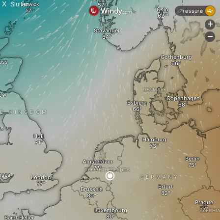
X
Sluiten