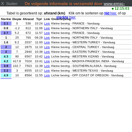
X
De volgende informatie is verzameld door
www.emsc-
Sluiten
csem.org/
12:15:03
Tabel is gesorteerd op:
afstand (km)
. Klik om te sorteren op
tijd
hier.
of op
sterkte
hier.
Sterkte
Diepte
Afstand
Tijd
Link
Omschrijving
2.1
0
536
10:24
Link
Kleine beving - FRANCE - Vandaag
0.8
-1.2
612
11:06
Link
Kleine beving - NORTHERN ITALY - Vandaag
2.7
5.2
672
11:57
Link
Kleine beving - FRANCE - Vandaag
1
25
760
09:29
Link
Kleine beving - NORTHERN ITALY - Vandaag
1.6
9.2
2037
11:00
Link
Kleine beving - WESTERN TURKEY - Vandaag
2
12
2875
11:10
Link
Kleine beving - CENTRAL TURKEY - Vandaag
2
7
2940
10:38
Link
Kleine beving - EASTERN TURKEY - Vandaag
4.3
90
6567
10:42
Link
Lichte beving - WESTERN XIZANG - Vandaag
4.2
417.8
7024
10:41
Link
Lichte beving - MADHYA PRADESH, INDIA - Vandaag
3.8
102.7
7503
11:38
Link
Kleine beving - SOUTHERN ALASKA - Vandaag
2.2
3
8555
10:17
Link
Kleine beving - WESTERN TEXAS - Vandaag
4.9
10
8584
11:55
Link
Lichte beving - OFF COAST OF OREGON - Vandaag
2
8.2
8597
11:27
Link
Kleine beving - NORTHERN CALIFORNIA - Vandaag
4.2
5
9114
09:55
Link
Lichte beving - PANAMA - Vandaag
3.1
10
9204
12:07
Link
Kleine beving - KYUSHU, JAPAN - Vandaag
4
10
9208
09:18
Link
Lichte beving - KYUSHU, JAPAN - Vandaag
Kleine beving - NORTHERN SUMATRA, INDONESIA -
3
6
9653
11:09
Link
Vandaag
Lichte beving - OFFSHORE GUERRERO, MEXICO -
4
3
9667
09:35
Link
Vandaag
3.2
25
10464
09:09
Link
Kleine beving - MINDORO, PHILIPPINES - Vandaag
2.6
129.6
10885
11:07
Link
Kleine beving - ANTOFAGASTA, CHILE - Vandaag
4.2
45.2
11196
11:14
Link
Lichte beving - ANTOFAGASTA, CHILE - Vandaag
3.4
26
11230
10:20
Link
Kleine beving - MINDANAO, PHILIPPINES - Vandaag