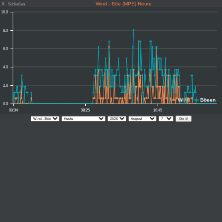
X
Wind - Böe (MPS) Heute
Schließen