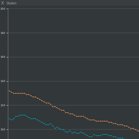
X
Sluiten