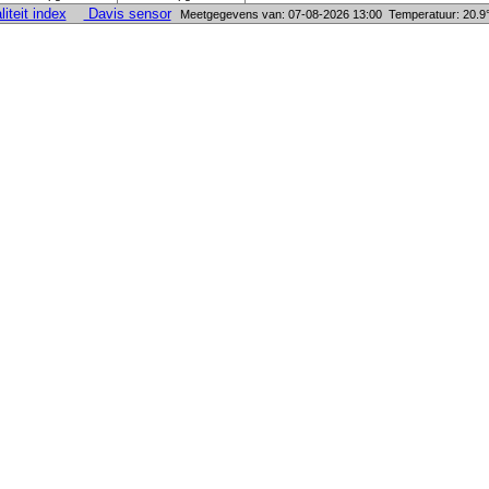
teit index
Davis sensor
Meetgegevens van: 07-08-2026 13:00 Temperatuur: 20.9°