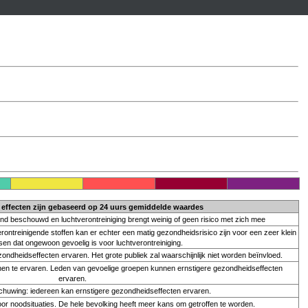
effecten zijn gebaseerd op
24 uurs gemiddelde
waardes
end beschouwd en luchtverontreiniging brengt weinig of geen risico met zich mee
rontreinigende stoffen kan er echter een matig gezondheidsrisico zijn voor een zeer klein
en dat ongewoon gevoelig is voor luchtverontreiniging.
dheidseffecten ervaren. Het grote publiek zal waarschijnlijk niet worden beïnvloed.
en te ervaren. Leden van gevoelige groepen kunnen ernstigere gezondheidseffecten
ervaren.
uwing: iedereen kan ernstigere gezondheidseffecten ervaren.
noodsituaties. De hele bevolking heeft meer kans om getroffen te worden.