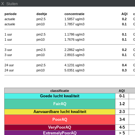
X
Sluiten
periode
deeltje
concentratie
AQI
c
actuele
pm2.5
1.5857 ug/m3
0.2
G
actuele
pm10
1.7857 ug/m3
0.1
G
1 uur
pm2.5
1.1786 ug/m3
0.1
G
1 uur
pm10
1.7676 ug/m3
0.1
G
3 uur
pm2.5
2.2862 ug/m3
0.2
G
3 uur
pm10
2.8915 ug/m3
0.1
G
24 uur
pm2.5
4.1231 ug/m3
0.4
G
24 uur
pm10
5.0351 ug/m3
0.3
G
classificatie
AQI
Goede lucht kwaliteit
0-1
FairAQ
1-2
Aanvaardbare lucht kwaliteit
2-3
PoorAQ
3-4
VeryPoorAQ
4-5
ExtremelyPoorAQ
> 5