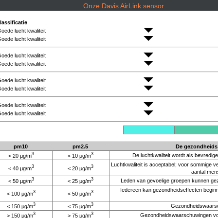
Onze Davis AirLink sensor
lassificatie
oede lucht kwaliteit
oede lucht kwaliteit
oede lucht kwaliteit
oede lucht kwaliteit
oede lucht kwaliteit
oede lucht kwaliteit
oede lucht kwaliteit
oede lucht kwaliteit
pm10
pm2.5
De gezondheids 
3
3
De luchtkwaliteit wordt als bevredig
< 20 μg/m
< 10 μg/m
Luchtkwaliteit is acceptabel; voor sommige ve
3
3
< 40 μg/m
< 20 μg/m
aantal mens
3
3
Leden van gevoelige groepen kunnen gezon
< 50 μg/m
< 25 μg/m
Iedereen kan gezondheidseffecten beginn
3
3
< 100 μg/m
< 50 μg/m
3
3
Gezondheidswaarsch
< 150 μg/m
< 75 μg/m
3
3
Gezondheidswaarschuwingen voor 
> 150 μg/m
> 75 μg/m